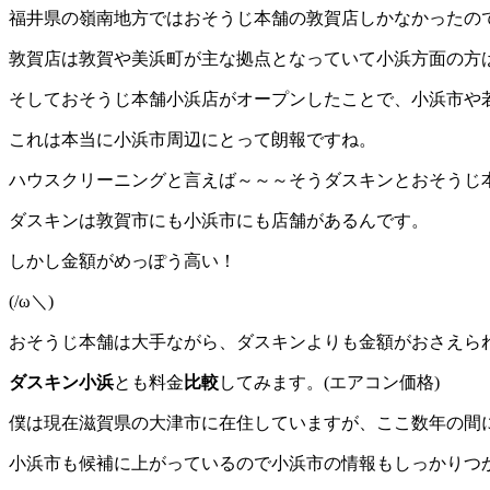
福井県の嶺南地方ではおそうじ本舗の敦賀店しかなかったの
敦賀店は敦賀や美浜町が主な拠点となっていて小浜方面の方
そしておそうじ本舗小浜店がオープンしたことで、小浜市や
これは本当に小浜市周辺にとって朗報ですね。
ハウスクリーニングと言えば～～～そうダスキンとおそうじ
ダスキンは敦賀市にも小浜市にも店舗があるんです。
しかし金額がめっぽう高い！
(/ω＼)
おそうじ本舗は大手ながら、ダスキンよりも金額がおさえら
ダスキン小浜
とも料金
比較
してみます。(エアコン価格)
僕は現在滋賀県の大津市に在住していますが、ここ数年の間
小浜市も候補に上がっているので小浜市の情報もしっかりつ