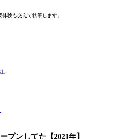
実体験も交えて執筆します。
。
年】
・
プンしてた【2021年】