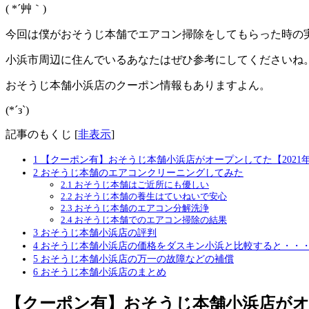
( *´艸｀)
今回は僕がおそうじ本舗でエアコン掃除をしてもらった時の
小浜市周辺に住んでいるあなたはぜひ参考にしてくださいね
おそうじ本舗小浜店のクーポン情報もありますよん。
(*´з`)
記事のもくじ
[
非表示
]
1
【クーポン有】おそうじ本舗小浜店がオープンしてた【2021
2
おそうじ本舗のエアコンクリーニングしてみた
2.1
おそうじ本舗はご近所にも優しい
2.2
おそうじ本舗の養生はていねいで安心
2.3
おそうじ本舗のエアコン分解洗浄
2.4
おそうじ本舗でのエアコン掃除の結果
3
おそうじ本舗小浜店の評判
4
おそうじ本舗小浜店の価格をダスキン小浜と比較すると・・
5
おそうじ本舗小浜店の万一の故障などの補償
6
おそうじ本舗小浜店のまとめ
【クーポン有】おそうじ本舗小浜店がオー