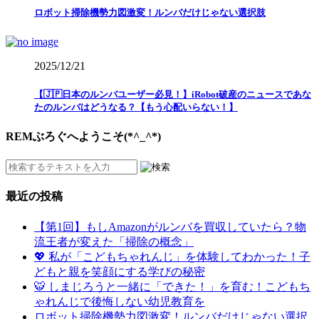
ロボット掃除機勢力図激変！ルンバだけじゃない選択肢
2025/12/21
【🇯🇵日本のルンバユーザー必見！】iRobot破産のニュースであな
たのルンバはどうなる？【もう心配いらない！】
REMぶろぐへようこそ(*^_^*)
最近の投稿
【第1回】もしAmazonがルンバを買収していたら？物
流王者が変えた「掃除の概念」
💖 私が「こどもちゃれんじ」を体験してわかった！子
どもと親を笑顔にする学びの秘密
🐯 しまじろうと一緒に「できた！」を育む！こどもち
ゃれんじで後悔しない幼児教育を
ロボット掃除機勢力図激変！ルンバだけじゃない選択