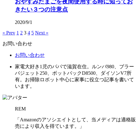
おやすみたまごを夜間使用する時に知ってお
きたい３つの注意点
2020/9/1
« Prev
1
2
3
4
5
Next »
お問い合わせ
お問い合わせ
家電大好き1児のパパで滋賀在住。ルンバ980、ブラー
バジェット250、ボットバックD8500、ダイソンV7所
有。お掃除ロボット中心に家事に役立つ記事を書いて
います。
REM
「Amazonのアソシエイトとして、当メディアは適格販
売により収入を得ています。」