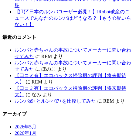
肢
【🇯🇵日本のルンバユーザー必見！】iRobot破産のニ
ュースであなたのルンバはどうなる？【もう心配いら
ない！】
最近のコメント
ルンバと赤ちゃんの事故についてメーカーに問い合わ
せてみた
に
REM
より
ルンバと赤ちゃんの事故についてメーカーに問い合わ
せてみた
に
ほのこ
より
【口コミ有】エコバックス掃除機の評判【将来期待
大】
に
REM
より
【口コミ有】エコバックス掃除機の評判【将来期待
大】
に
なみ
より
ルンバs9+とルンバi7+を比較してみた
に
REM
より
アーカイブ
2026年5月
2026年1月