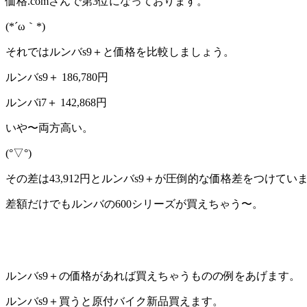
価格.comさんで第3位になっております。
(*´ω｀*)
それではルンバs9＋と価格を比較しましょう。
ルンバs9＋ 186,780円
ルンバi7＋ 142,868円
いや〜両方高い。
(°▽°)
その差は
43,912円とルンバs9＋が圧倒的な価格差
をつけてい
差額だけでもルンバの600シリーズが買えちゃう〜。
ルンバs9＋の価格があれば買えちゃうものの例をあげます。
ルンバs9＋買うと原付バイク新品買えます。