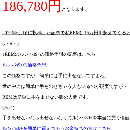
186,780円
となります。
2019年6月頃に投稿した記事で私REMは15万円を超えてく
(;・∀・)
↓REMのルンバs9+の価格予想の記事はこちら↓
ルンバs9+の価格予想
この価格ですが、簡単には手に出せないですよね。
世の中には簡単に手を出せちゃう人もいるのが現実ですが・
REMは簡単に手を出せない側の人間です。
(;^ω^)
手を出せないなら出せないなりにルンバs9+を本当に買う価
ルンバs9+を簡単に買えちゃうお金持ちの方はこちら