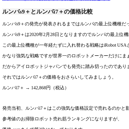
ルンバs9＋とルンバi7＋の価格比較
ルンバs9＋の発売が発表されるまではルンバの最上位機種だった
ルンバs9＋は2020年2月28日となりますのでルンバの最
この最上位機種が一年経たずに入れ替わる戦略はiRobot U
かなり強気な戦略ですが世界一のロボットメーカーだけにま
だからアイロボットジャパンでも発売に踏み切ったのであり
それではルンバi7＋の価格をおさらいしてみましょう。
ルンバi7＋ → 142,868円（税込）
発売当初、ルンバi7＋はこの強気な価格設定で売れるのかと影
参考値のお掃除ロボット売れ筋ランキングになりますが、