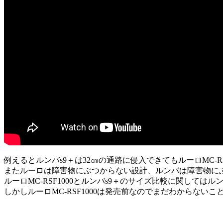
例えるとルンバs9＋は32㎝の通路に侵入できてもルーロMC-R
またルーロは障害物にぶつからない設計、ルンバは障害物に
ルーロMC-RSF1000とルンバs9＋のサイズ比較に関しては
しかしルーロMC-RSF1000は発売前なのでまだわからない