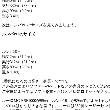
幅345㎜（34.5㎝）
奥行330㎜（33.0㎝）
高さ99㎜（9.9㎝）
重さ3.4kg
次はルンバs9+のサイズを見てみましょう。
ルンバs9+のサイズ
ルンバs9＋
幅312㎜（31.2㎝）
奥行312㎜（31.2㎝）
高さ89㎜（8.9㎝）
重さ4.0kg
1番気になるのは高さ（身長）ですね。
この高さによりソファーやベッドなどの家具の下に入り込め
ご家庭によってはソファを買ったけどお掃除ロボットが入り
ルーロMC-RSF1000が99㎜、ルンバs9＋が89㎜でおよそ1
この1㎝はかなり大きな差です。ルーロは360度レーザーセ