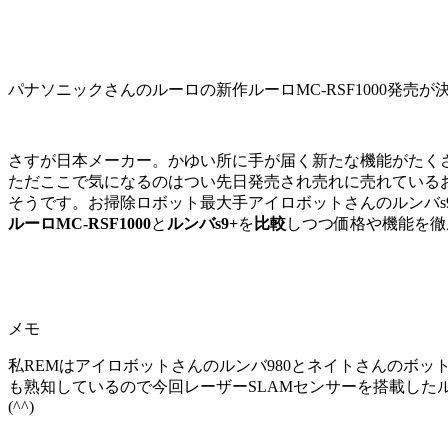
パナソニックさんのルーロの新作ルーロMC-RSF1000発売
さすが日本メーカー。かゆい所に手が届く新たな機能がたく
ただここで気になるのはつい先日発売され売れに売れている
そうです。お掃除ロボット最大手アイロボットさんのルンバs
ルーロMC-RSF1000
と
ルンバs9+
を
比較
しつつ価格や機能を徹
メモ
私REMはアイロボットさんのルンバ980とネイトさんのボ
も熟知しているので今回レーザーSLAMセンサーを搭載したルー
(^^)