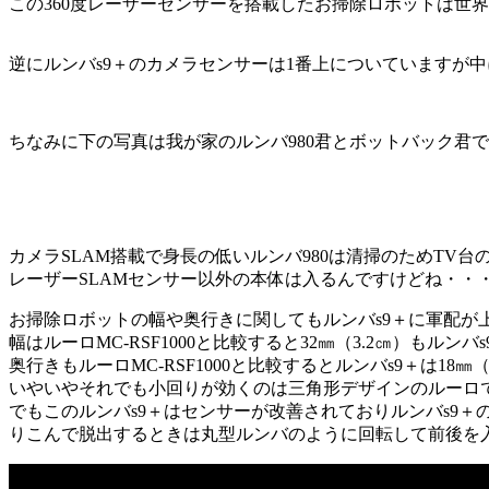
この360度レーザーセンサーを搭載したお掃除ロボットは世
逆にルンバs9＋のカメラセンサーは1番上についていますが
ちなみに下の写真は我が家のルンバ980君とボットバック君
カメラSLAM搭載で身長の低いルンバ980は清掃のためTV
レーザーSLAMセンサー以外の本体は入るんですけどね・・
お掃除ロボットの幅や奥行きに関してもルンバs9＋に軍配が
幅はルーロMC-RSF1000と比較すると32㎜（3.2㎝）もル
奥行きもルーロMC-RSF1000と比較するとルンバs9＋は18
いやいやそれでも小回りが効くのは三角形デザインのルーロ
でもこのルンバs9＋はセンサーが改善されておりルンバs9
りこんで脱出するときは丸型ルンバのように回転して前後を