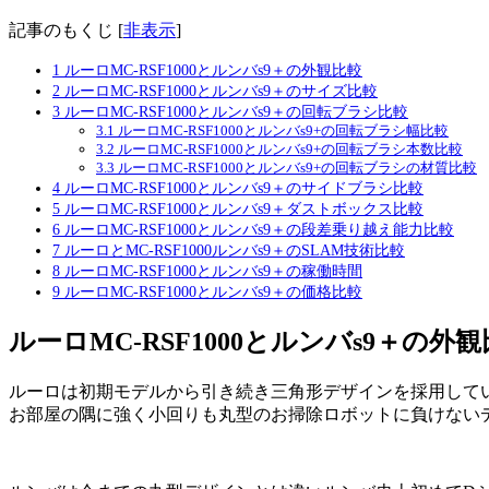
記事のもくじ
[
非表示
]
1
ルーロMC-RSF1000とルンバs9＋の外観比較
2
ルーロMC-RSF1000とルンバs9＋のサイズ比較
3
ルーロMC-RSF1000とルンバs9＋の回転ブラシ比較
3.1
ルーロMC-RSF1000とルンバs9+の回転ブラシ幅比較
3.2
ルーロMC-RSF1000とルンバs9+の回転ブラシ本数比較
3.3
ルーロMC-RSF1000とルンバs9+の回転ブラシの材質比較
4
ルーロMC-RSF1000とルンバs9＋のサイドブラシ比較
5
ルーロMC-RSF1000とルンバs9＋ダストボックス比較
6
ルーロMC-RSF1000とルンバs9＋の段差乗り越え能力比較
7
ルーロとMC-RSF1000ルンバs9＋のSLAM技術比較
8
ルーロMC-RSF1000とルンバs9＋の稼働時間
9
ルーロMC-RSF1000とルンバs9＋の価格比較
ルーロMC-RSF1000とルンバs9＋の外
ルーロは初期モデルから引き続き三角形デザインを採用して
お部屋の隅に強く小回りも丸型のお掃除ロボットに負けない