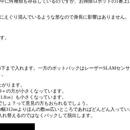
界中に何種類も存在しているのですが、お掃除ロボットの1番
中にえぐり混んでいるような形なので身長に影響はありません。
です。
台の下まで入れます。一方のボットバックはレーザーSLAMセ
・。
上がります。
ンバs9＋の方が小さくなっています。
㎜（1.8㎝）も小さくなっています。
でしょ？って意見の方もおられるでしょう。
＋の幅312㎜よりほんの数㎜広いところであればどんどん入って
入れ替えるのではなくバックして脱出します。